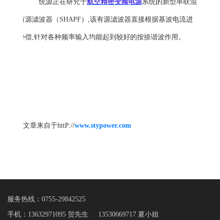
统源正在研究于
航空精密变频电源
系统的新型串联混
合有源滤波器（SHAPF）,该有源滤波器直接根据基波电流进
行补偿,针对各种频率输入均能起到较好的按捺谐波作用。
文章来自于httP://
www.stypower.com
服务热线：
0755-29842525
手机：13632971095 贺先生 13530069717 夏小姐