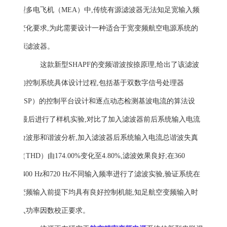
新型多电飞机（MEA）中,传统有源滤波器无法知足宽输入频
率变化要求,为此需要设计一种适合于宽变频航空电源系统的
有源滤波器。
这款新型SHAPF的变频谐波按捺原理,给出了该滤波
器的控制系统具体设计过程,包括基于双数字信号处理器
（DSP）的控制平台设计和逐点动态检测基波电流的算法设
计,最后进行了样机实验,对比了加入滤波器前后系统输入电流
实验波形和谐波分析,加入滤波器后系统输入电流总谐波失真
度（THD）由174.00%变化至4.80%,滤波效果良好;在360
Hz,400 Hz和720 Hz不同输入频率进行了滤波实验,验证系统在
宽变频输入前提下均具有良好控制机能,知足航空变频输入时
输入功率因数校正要求。